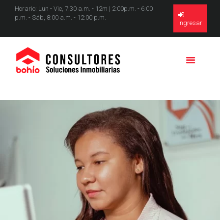
Horario: Lun - Vie, 7:30 a.m. - 12m | 2:00p.m. - 6:00
p.m. - Sáb, 8:00 a.m. - 12:00 p.m.
Ingresar
INICIO
NOSOTROS
SERVICIOS
PROPIEDADES
PROYECTOS
CONTACTO