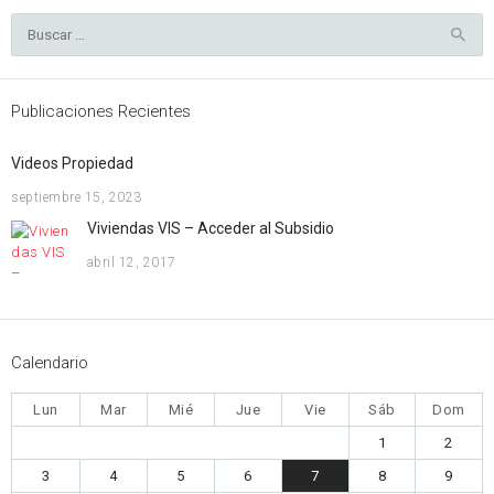
Buscar:
Publicaciones Recientes
Videos Propiedad
septiembre 15, 2023
Viviendas VIS – Acceder al Subsidio
abril 12, 2017
Calendario
Lun
Mar
Mié
Jue
Vie
Sáb
Dom
1
2
3
4
5
6
7
8
9