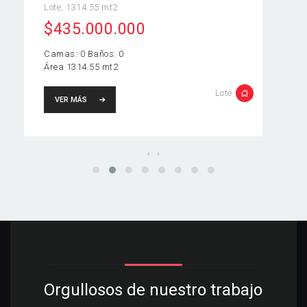
Lote, 1314.55 mt2
$435.000.000
Camas: 0 Baños: 0
Área 1314.55 mt2
Lote
VER MÁS
‹
›
Orgullosos de nuestro trabajo