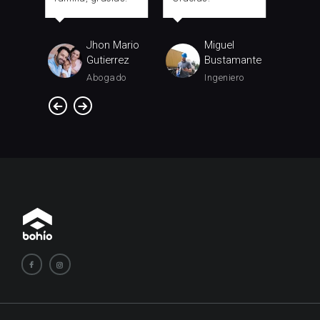
José
Jhon Mario
Miguel
a
Gutierrez
Bustamante
ante
Abogado
Ingeniero