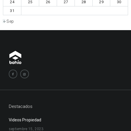
24
25
26
27
28
29
30
31
« Sep
Destacados
Videos Propiedad
septiembre 15, 2023