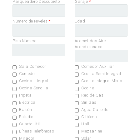
Parqueadero Descubieto
Garaje
*
Número de Niveles
*
Edad
Piso Número
Acometidas Aire
Acondicionado
Sala Comedor
Comedor Auxiliar
Comedor
Cocina Semi Integral
Cocina Integral
Cocina Integral Mixta
Cocina Sencilla
Cocina
Pipeta
Red de Gas
Eléctrica
Sin Gas
Balcón
Agua Caliente
Estudio
Citófono
Cuarto Útil
Hall
Líneas Telefónicas
Mezzanine
Mirador
Solar