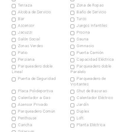
Terraza
Zona de Ropas
Alcoba de Servicio
Baño de Servicio
Bar
Turco
Ascensor
Juegos Infantiles
Jacuzzi
Piscina
Salón Social
Sauna
Zonas Verdes
Gimnasio
Patio
Puerta Camión
Persiana
Capacidad Eléctrica
Parqueadero doble
Parqueadero doble
Lineal
Paralelo
Puerta de Seguridad
Parqueadero de
Visitantes
Placa Polideportiva
Shut de Basuras
Calentador a Gas
Calentador Eléctrico
Asensor Privado
Jardín
Parqueadero Común
Duplex
Penthouse
Loft
Cancha
Planta Eléctrica
Solarium